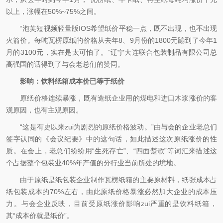
以上，涨幅在50%~75%之间。
“泡芙短视频轻量版IOS希望纸价平稳一点，既不出现，也不出现
火箭价。每吨瓦楞原纸的价格从去年8、9月份的1800元蹦到了今年1
月的3100元，实在是太可怕了。”辽宁大连联合包装制品有限公司总
高强国的话得到了与会老总们的赞同。
影响：饮料纸箱成本价已等于纸价
原纸价格连续暴涨，既有造纸企业用的煤电和进口木浆涨价的客
观原因，也有主观原因。
“这是有史以来zui为剧烈的原纸价格波动。”由与会的企业老总们
签字认同的《会议纪要》中的这句话，如此描述这次原纸涨价的性
质。在会上，老总们纷纷用“生死存亡”、“四面楚歌”等词汇来描述这
个占据整个包装业40%年产值的分行业当前所处的境地。
由于原纸是纸包装企业制作瓦楞纸箱的主要原材料，纸张成本占
纸包装成本的70%左右，由此原纸价格暴涨必然加大企业的成本压
力。与会企业反映，目前受原纸涨价影响zui严重的是饮料纸箱，
其“成本价就是纸价”。