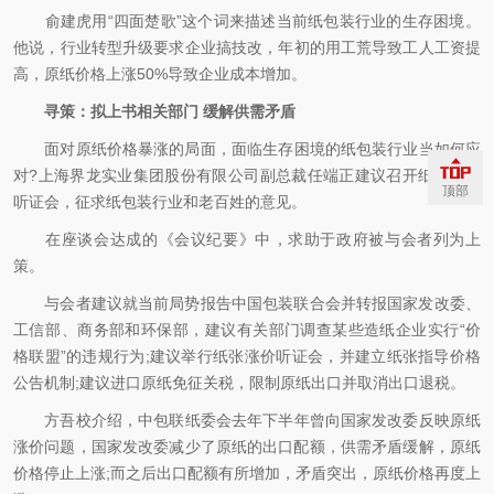
俞建虎用“四面楚歌”这个词来描述当前纸包装行业的生存困境。
他说，行业转型升级要求企业搞技改，年初的用工荒导致工人工资提
高，原纸价格上涨50%导致企业成本增加。
寻策：拟上书相关部门 缓解供需矛盾
面对原纸价格暴涨的局面，面临生存困境的纸包装行业当如何应
对?上海界龙实业集团股份有限公司副总裁任端正建议召开纸张涨价
顶部
听证会，征求纸包装行业和老百姓的意见。
在座谈会达成的《会议纪要》中，求助于政府被与会者列为上
策。
与会者建议就当前局势报告中国包装联合会并转报国家发改委、
工信部、商务部和环保部，建议有关部门调查某些造纸企业实行“价
格联盟”的违规行为;建议举行纸张涨价听证会，并建立纸张指导价格
公告机制;建议进口原纸免征关税，限制原纸出口并取消出口退税。
方吾校介绍，中包联纸委会去年下半年曾向国家发改委反映原纸
涨价问题，国家发改委减少了原纸的出口配额，供需矛盾缓解，原纸
价格停止上涨;而之后出口配额有所增加，矛盾突出，原纸价格再度上