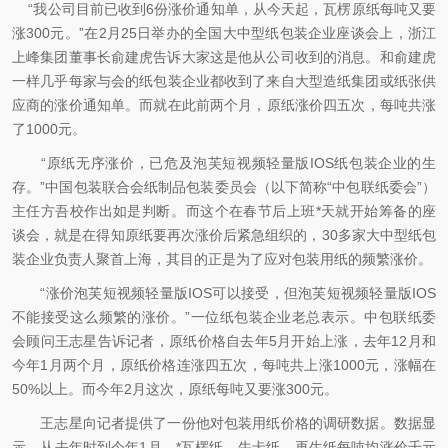
“我公司目前已收到6份涨价通知单，从今天起，瓦楞原纸每吨又要
涨300元。”在2月25日举办的全国大中型纸包装企业座谈会上，浙江
上峰集团董事长俞建虎告诉大家这是他从公司收到的消息。和俞建虎
一样几乎每家与会的纸包装企业都收到了来自大型造纸集团或纸张供
应商的涨价通知单。而就在此前两个月，原纸涨价四五次，每吨共涨
了1000元。
“原纸无序涨价，已危及泡芙短视频轻量版IOS纸包装企业的生
存。”中国包装联合会纸制品包装委员会（以下简称“中包联纸委会”）
主任方吾校作出如是判断。而这个在春节后上班*天就开始筹备的座
谈会，就是在得知原纸要再次涨价后紧急组织的，30多家大中型纸包
装企业负责人聚首上海，其目的正是为了应对包装用纸的频繁涨价。
“涨价泡芙短视频轻量版IOS可以接受，但泡芙短视频轻量版IOS
不能接受这么频繁的涨价。”一位纸包装企业老总表示。中包联纸委
会顾问王志星告诉记者，原纸价格自去年5月开始上涨，去年12月和
今年1月两个月，原纸价格连涨四五次，每吨共上涨1000元，涨幅在
50%以上。而今年2月这次，原纸每吨又要涨300元。
王志星向记者提供了一份他对包装用纸价格的调研数据。数据显
示，从去年时到今年1月，*瓦楞纸、牛卡纸、再生纸每吨均涨价千元